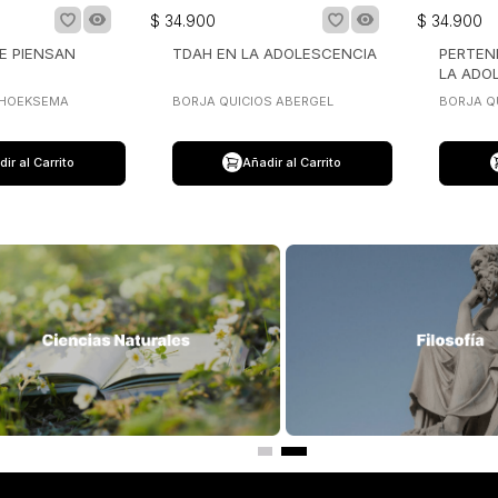
$
34
.
900
$
34
.
900
E PIENSAN
TDAH EN LA ADOLESCENCIA
PERTEN
LA ADO
 HOEKSEMA
BORJA QUICIOS ABERGEL
BORJA Q
ir al Carrito
Añadir al Carrito