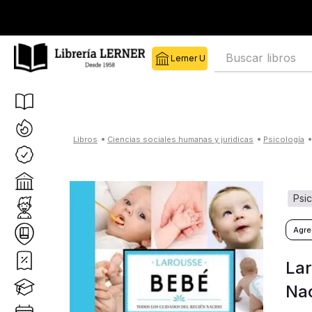
Buscar libros
ciencias sociales humanas y juridicas
psicología
psi
Lar
Na