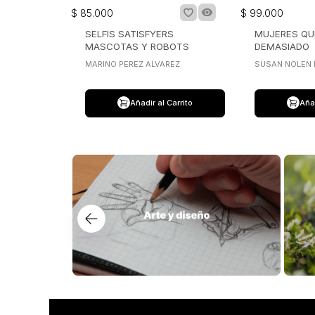
$
85
.
000
$
99
.
000
SELFIS SATISFYERS
MUJERES QU
MASCOTAS Y ROBOTS
DEMASIADO
MARINO PEREZ ALVAREZ
SUSAN NOLEN
Añadir al Carrito
Añad