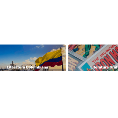
Librería Lerner - Com
ras tiendas
en Colombia