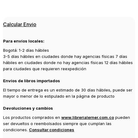
ISBN
9786072102439
Editorial
Calcular Envio
LAROUSSE
Año de publicación
Para envíos locales:
2010
Bogotá: 1-2 días hábiles
3-5 días hábiles en ciudades donde hay agencias físicas 7 días
hábiles en ciudades donde no hay agencias físicas 12 días hábiles
para ciudades que requieren reexpedición
Envíos de libros importados
El tiempo de entrega es un estimado de 30 días hábiles, puede ser
mayor o menor de lo estipulado en la página de producto
Devoluciones y cambios
Los productos comprados en
www.librerialerner.com.co
pueden
ser devueltos o reembolsados siempre que cumplan las
condiciones.
Consultar condiciones