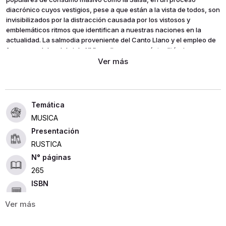
diacrónico cuyos vestigios, pese a que están a la vista de todos, son
invisibilizados por la distracción causada por los vistosos y
emblemáticos ritmos que identifican a nuestras naciones en la
actualidad. La salmodia proveniente del Canto Llano y el empleo de
formas modales del siglo XVI perdieron su carácter litúrgico
primigenio al ser resignificadas en contextos propios de nuestras
expresiones locales.
MUSICA
Presentación
RUSTICA
265
ISBN
9789587651058
Editorial
UVALLE