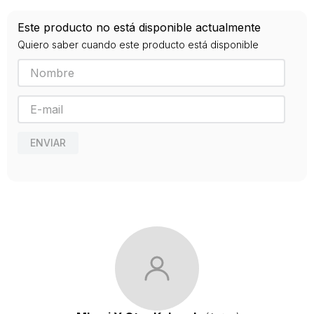
ISBN
Este producto no está disponible actualmente
9788483194584
Quiero saber cuando este producto está disponible
Editorial
CATARATA
Año de publicación
2009
ENVIAR