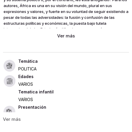
autores, África es una en su visión del mundo, plural en sus
expresiones y valores, y fuerte en su voluntad de seguir existiendo a
pesar de todas las adversidades: la fusión y confusión de las
estructuras políticas y económicas, la puesta bajo tutela
internacional de los Estados (calificados en su mayoría como
“fallidos”), la marginación de la globalización, los bajos ingresos y la
corta esperanza de vida.
POLITICA
Edades
VARIOS
Tematica infantil
VARIOS
Presentación
RUSTICA
242