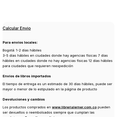
224
ISBN
9788437647630
Editorial
Calcular Envio
CATEDRA
Año de publicación
Para envíos locales:
2024
Bogotá: 1-2 días hábiles
3-5 días hábiles en ciudades donde hay agencias físicas 7 días
hábiles en ciudades donde no hay agencias físicas 12 días hábiles
para ciudades que requieren reexpedición
Envíos de libros importados
El tiempo de entrega es un estimado de 30 días hábiles, puede ser
mayor o menor de lo estipulado en la página de producto
Devoluciones y cambios
Los productos comprados en
www.librerialerner.com.co
pueden
ser devueltos o reembolsados siempre que cumplan las