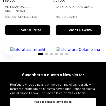
$
89
.
000
$
91
.
000
ANTIMANUAL DE
LA POLCA DE LOS OSOS
MATERNIDAD
ANDREA FUENTES SILVA
MARGO GLANTZ
Añadir al Carrito
Añadir al Carrito
Suscríbete a nuestro Newsletter
Regístrate y recibe para tu primera compra el envío gratis y
mantente informado de nuestras novedades. Tener en cuenta
que el cupón llega a tu correo en las próximas 24 horas.
¡Haz clic para recibir tu cupón!