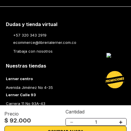
Dudas y tienda virtual
+57 320 343 2919
ecommerce@librerialerner.com.co
Trabaja con nosotros
Nuestras tiendas
Lerner centro
Avenida Jiménez No 4-35
Lerner Calle 93
Carrera 11 No 93A-43
Lerner Medellín
Cantidad
Precio
$
92
.
000
Carrera 43 A No. 05 A - 113 Local 103 Edificio One Plaza PH 
－
＋
Medellín Colombia