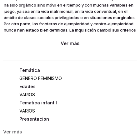
ha sido orgánico sino móvil en el tiempo y con muchas variables en
juego, ya sea en la vida matrimonial, en la vida conventual, en el
ámbito de clases sociales privilegiadas o en situaciones marginales.
Por otra parte, las fronteras de ejemplaridad y contra-ejemplaridad
nunca han estado bien definidas. La Inquisición cambió sus criterios
respecto a la fijación de las mujeres contra-ejemplares, de las
brujas a las ilusas, siempre desde la óptica de género, con una
visión marcada por la prevención a la libertad femenina. En este
libro, más de una decena de personajes femeninos extraídos de la
época moderna, dentro y fuera de España, nos ilustran acerca de
los arquetipos femeninos a admirar o a censurar. La propia realidad
incuestionable de la misoginia, con tantos textos probatorios,
GENERO FEMINISMO
presenta, a lo largo del tiempo, muchas curvas y fluctuaciones.
Edades
VARIOS
Tematica infantil
VARIOS
Presentación
RÚSTICA