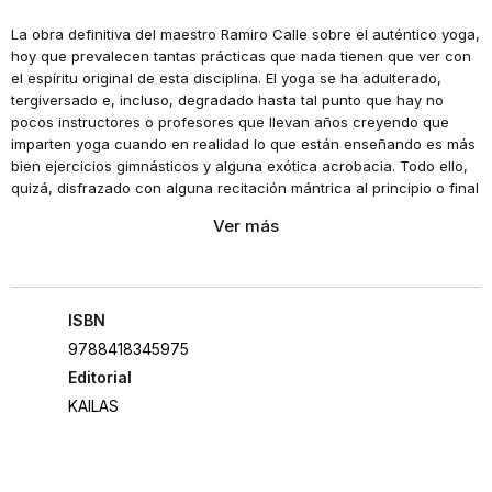
La obra definitiva del maestro Ramiro Calle sobre el auténtico yoga,
hoy que prevalecen tantas prácticas que nada tienen que ver con
el espíritu original de esta disciplina. El yoga se ha adulterado,
tergiversado e, incluso, degradado hasta tal punto que hay no
pocos instructores o profesores que llevan años creyendo que
imparten yoga cuando en realidad lo que están enseñando es más
bien ejercicios gimnásticos y alguna exótica acrobacia. Todo ello,
quizá, disfrazado con alguna recitación mántrica al principio o final
de la clase. En La ciencia del yoga encontramos las claves para
practicar los métodos genuinos, adquirir la verdadera actitud que
propone el yoga y convertirnos en aplicados practicantes, con la
motivación y la esperanza de un día poder ser yoguis, aunque
sabiendo y admitiendo que se requieren práctica asidua e
inquebrantable motivación. Un libro imprescindible para descubrir
ISBN
el primer método de mejoramiento humano, transformación interior
9788418345975
y evolución consciente.
Editorial
KAILAS