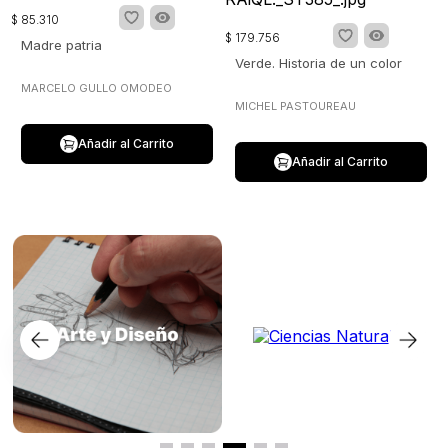
$
85
.
310
$
179
.
756
Madre patria
Verde. Historia de un color
MARCELO GULLO OMODEO
MICHEL PASTOUREAU
Añadir al Carrito
Añadir al Carrito