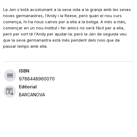
La Jen s'està acostumant a la seva vida a la granja amb les seves
noves germanastres, l'Andy i la Reese, però quan el nou curs
comença, hi ha nous canvis per a ella a la botiga. A més a més,
començar en un nou institut i fer amics no serà fàcil per a ella,
però per sort té l'Andy per ajudar-la; però la Jen de seguida veu
que la seva germanastra està més pendent dels nois que de
passar temps amb ella.
ISBN
9788448960070
Editorial
BARCANOVA