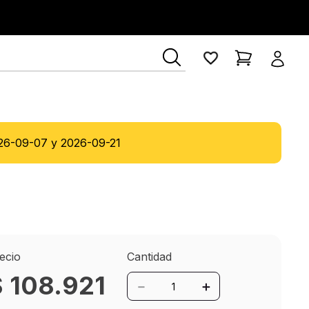
ía Lerner
26-09-07
y
2026-09-21
ecio
Cantidad
$
108
.
921
－
＋