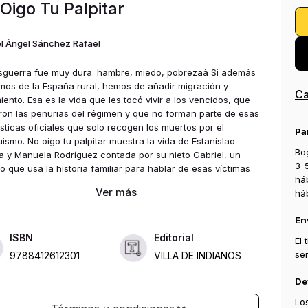
Oigo Tu Palpitar
l Ángel Sánchez Rafael
sguerra fue muy dura: hambre, miedo, pobrezaà Si además
mos de la España rural, hemos de añadir migración y
Ca
iento. Esa es la vida que les tocó vivir a los vencidos, que
eron las penurias del régimen y que no forman parte de esas
sticas oficiales que solo recogen los muertos por el
Pa
ismo. No oigo tu palpitar muestra la vida de Estanislao
Bog
ra y Manuela Rodríguez contada por su nieto Gabriel, un
3-
o que usa la historia familiar para hablar de esas víctimas
há
das por la Administración. A lo largo de sus páginas
há
cedemos en el tiempo para meternos de lleno en la odisea
a familia pobre que vive en un pueblo con aquellos que han
En
o la guerra. El autor cuenta el amor de un hombre por su
 ya fallecida y la lucha de un padre por sacar adelante a
ISBN
Editorial
El
jos. También relata el problema de la migración y el
se
9788412612301
VILLA DE INDIANOS
miento de muchos núcleos rurales, que se las prometían
es con la llegada de la democracia y, cuarenta años
De
és, han perdido la ilusión. Para muchos la única solución
Lo
siendo marcharse a la capital.