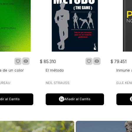
$
85
.
310
$
79
.
451
ia de un color
El método
Inmune a
UREAU
NEIL STRAUSS
ELLE KE
ir al Carrito
Añadir al Carrito