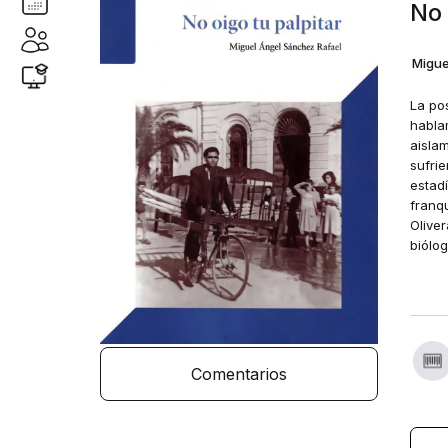
No 
Migue
La po
habla
aislam
sufri
estadí
franqu
Olive
biólog
olvida
retro
de un
ganad
mujer
sus hi
Comentarios
aisla
felic
despu
sigue 