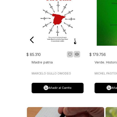
$
85
.
310
$
179
.
756
Madre patria
Verde. Histor
MARCELO GULLO OMODEO
MICHEL PASTO
Añadir al Carrito
Añad