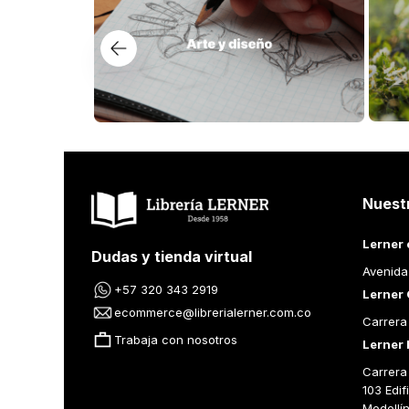
Nuest
Lerner 
Dudas y tienda virtual
Avenida
+57 320 343 2919
Lerner 
ecommerce@librerialerner.com.co
Carrera
Trabaja con nosotros
Lerner 
Carrera 
103 Edif
Medellí