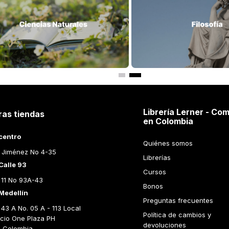
Librería Lerner - Com
ras tiendas
en Colombia
centro
Quiénes somos
 Jiménez No 4-35
Librerías
Calle 93
Cursos
 11 No 93A-43
Bonos
Medellín
Preguntas frecuentes
43 A No. 05 A - 113 Local 
Política de cambios y 
icio One Plaza PH 
devoluciones
n Colombia