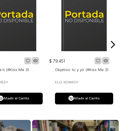
$
79
.
451
 ti (#Kiss Me 3)
Objetivo: tú y yo (#Kiss Me 2)
NNEDY
ELLE KENNEDY
Añadir al Carrito
Añadir al Carrito