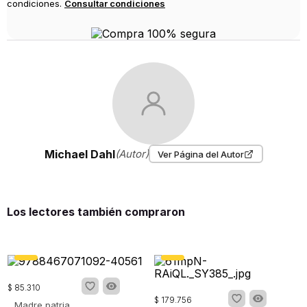
condiciones.
Consultar condiciones
Michael Dahl
(Autor)
Ver Página del Autor
Los lectores también compraron
$
85
.
310
$
179
.
756
Madre patria