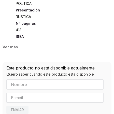
POLITICA
Presentación
RUSTICA
413
ISBN
9788475847689
Editorial
LAERTES
Año de publicación
Este producto no está disponible actualmente
0
Quiero saber cuando este producto está disponible
ENVIAR