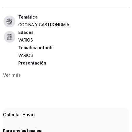
COCINA Y GASTRONOMIA
Edades
VARIOS
Tematica infantil
VARIOS
Presentación
RUSTICA
94
ISBN
9786072107847
Editorial
Calcular Envio
LAROUSSE
Año de publicación
Para envíos locales:
2010