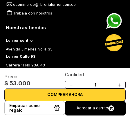
ecommerce@librerialerner.com.co
Trabaja con nosotros
Nuestras tiendas
Lerner centro
Avenida Jiménez No 4-35
Lerner Calle 93
Carrera 11 No 93A-43
Lerner Medellín
Cantidad
Precio
Carrera 43 A No. 05 A - 113 Local 103 Edificio One Plaza PH 
$
53
.
000
－
＋
Medellín Colombia
Librería Lerner - Comprar libros en Colombia
COMPRAR AHORA
Empacar como
Quiénes somos
Agregar a carrito
regalo
Librerías
Cursos