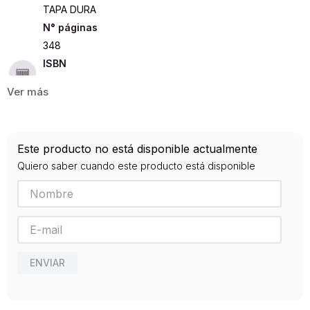
TAPA DURA
348
ISBN
9789583005770
Editorial
PANAMERICANA
Año de publicación
Este producto no está disponible actualmente
1999
Quiero saber cuando este producto está disponible
ENVIAR