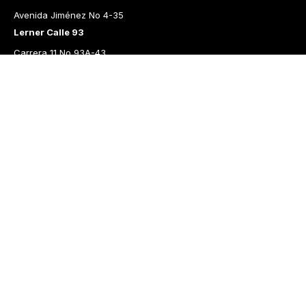
Avenida Jiménez No 4-35
Lerner Calle 93
Carrera 11 No 93A-43
Lerner Medellín
Carrera 43 A No. 05 A - 113 Local 103 Edificio One Plaza PH 
Medellín Colombia
Librería Lerner - Comprar libros en Colombia
Quiénes somos
Librerías
Cursos
Bonos
Preguntas frecuentes
Política de cambios y devoluciones