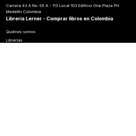
Carrera 43 A No. 05 A - 113 Local 103 Edificio One Plaza PH 
Medellín Colombia
Librería Lerner - Comprar libros en Colombia
Quiénes somos
Librerías
Cursos
Bonos
Preguntas frecuentes
Política de cambios y devoluciones
Tecnología
Términos y condiciones
Política de privacidad
© 2026 Librería Lerner. Derechos reservados