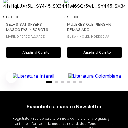
$
85
.
000
$
99
.
000
SELFIS SATISFYERS
MUJERES QUE PIENSAN
MASCOTAS Y ROBOTS
DEMASIADO
MARINO PEREZ ALVAREZ
SUSAN NOLEN HOEKSEMA
Añadir al Carrito
Añadir al Carrito
Suscríbete a nuestro Newsletter
Regístrate y recibe para tu primera compra el envío gratis y
mantente informado de nuestras novedades. Tener en cuenta