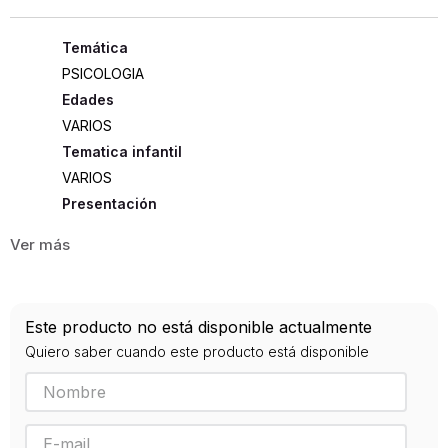
PSICOLOGIA
Edades
VARIOS
Tematica infantil
VARIOS
Presentación
RUSTICA
99
ISBN
Este producto no está disponible actualmente
9789509515062
Quiero saber cuando este producto está disponible
Editorial
MANANTIAL
Año de publicación
1999