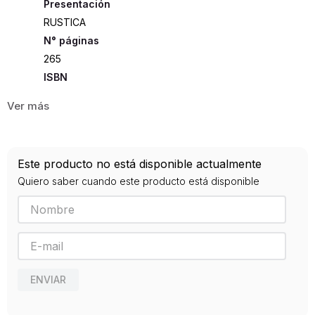
Presentación
RUSTICA
265
ISBN
9788477749431
Editorial
ANTONIO MACHADO
Año de publicación
Este producto no está disponible actualmente
2012
Quiero saber cuando este producto está disponible
Traductor
Campillo, Francisco
ENVIAR