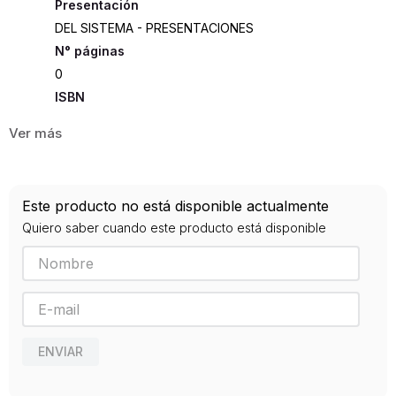
Presentación
DEL SISTEMA - PRESENTACIONES
0
ISBN
9789870009504
Editorial
LUMEN
Año de publicación
Este producto no está disponible actualmente
0
Quiero saber cuando este producto está disponible
ENVIAR