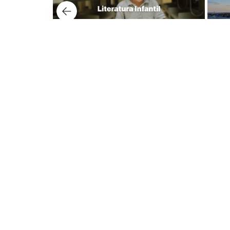
Nuest
Lerner 
Dudas y tienda virtual
Avenida
+57 320 343 2919
Lerner 
ecommerce@librerialerner.com.co
Carrera
Trabaja con nosotros
Lerner 
Carrera 
103 Edif
Medellí