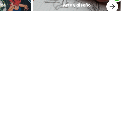
prar libros
Suscríbete a nuestro Newsletter
Regístrate y recibe para tu primera compra el envío
gratis y mantente informado de nuestras novedades.
Tener en cuenta que el cupón llega a tu correo en las
próximas 24 horas.
¡Haz clic para recibir tu cupón!