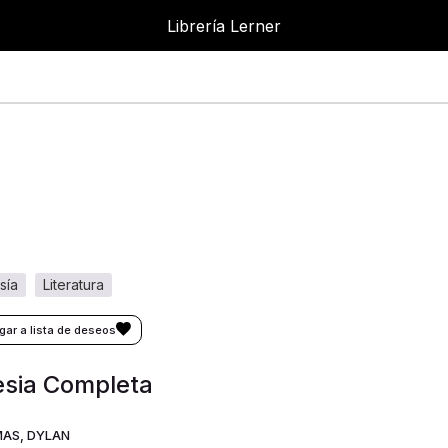
Librería Lerner
sía
literatura
esia Completa
AS, DYLAN