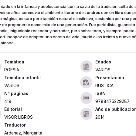
ntado en la infancia y adolescencia con la savia de la tradición celta de 
 veinte años conmovió el ambiente literario de Londres con un libro que 
a mágica, oscura pero también natural e instintiva, sostenida por una p
 de proponerse como mito de una generación. Fue periodísta, guionísta
radio, inigualable recitador y narrador, pero sobre todo, y siempre, poet
idad. Incapaz de adoptar una norma de vida, murió a los treinta y nueve a
 alcohol.
Edades
POESIA
VARIOS
Tematica infantil
Presentación
VARIOS
RUSTICA
ISBN
419
9788475229287
Editorial
Año de publicació
VISOR LIBROS
2014
Traductor
Ardanaz, Margarita