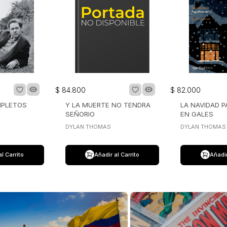
$
84
.
800
$
82
.
000
PLETOS
Y LA MUERTE NO TENDRA
LA NAVIDAD P
SEÑORIO
EN GALES
DYLAN THOMAS
DYLAN THOMAS
al Carrito
Añadir al Carrito
Añadir