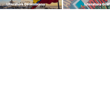
Librería Lerner - Com
ras tiendas
en Colombia
centro
Quiénes somos
 Jiménez No 4-35
Librerías
Calle 93
Cursos
 11 No 93A-43
Bonos
Medellín
Preguntas frecuentes
43 A No. 05 A - 113 Local 
Política de cambios y 
icio One Plaza PH 
devoluciones
n Colombia