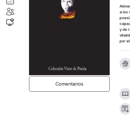
Alime
a los
poesí
capaz
y de 
vital
por el
Comentarios