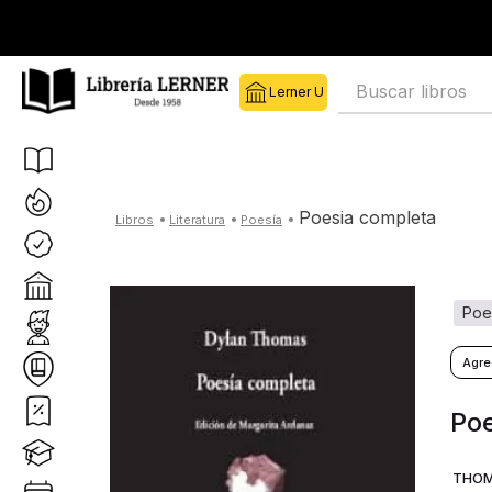
Buscar libros
poesia completa
literatura
poesía
poe
Po
THOM