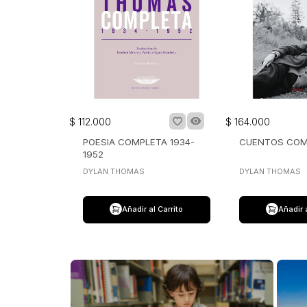
$
112
.
000
$
164
.
000
POESIA COMPLETA 1934-
CUENTOS COM
1952
DYLAN THOMAS
DYLAN THOMAS
Añadir al Carrito
Añadir 