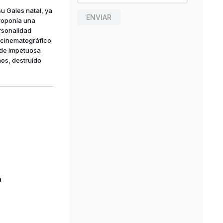
su Gales natal, ya
ENVIAR
proponía una
ersonalidad
 cinematográfico
a de impetuosa
ños, destruido
n