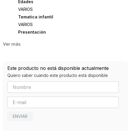
Edades
VARIOS
Tematica infantil
VARIOS
Presentación
TAPA DURA
223
ISBN
Este producto no está disponible actualmente
9788417127695
Quiero saber cuando este producto está disponible
Editorial
GRIBAUDO
Año de publicación
2019
ENVIAR