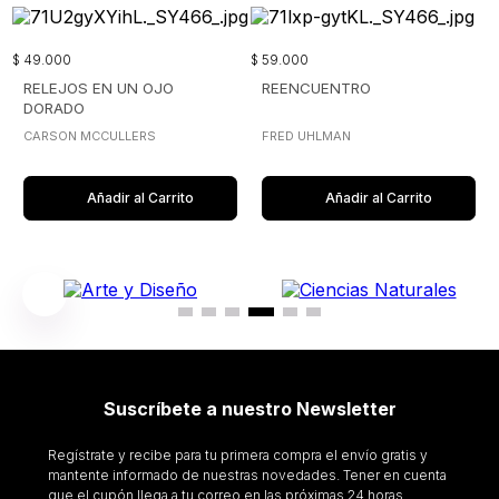
$
49
.
000
$
59
.
000
RELEJOS EN UN OJO
REENCUENTRO
DORADO
CARSON MCCULLERS
FRED UHLMAN
Añadir al Carrito
Añadir al Carrito
Suscríbete a nuestro Newsletter
Regístrate y recibe para tu primera compra el envío gratis y
mantente informado de nuestras novedades. Tener en cuenta
que el cupón llega a tu correo en las próximas 24 horas.