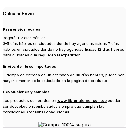
9788417007935
Editorial
Calcular Envio
LIBROS DEL ASTEROIDE
Año de publicación
Para envíos locales:
2019
Bogotá: 1-2 días hábiles
3-5 días hábiles en ciudades donde hay agencias físicas 7 días
hábiles en ciudades donde no hay agencias físicas 12 días hábiles
para ciudades que requieren reexpedición
Envíos de libros importados
El tiempo de entrega es un estimado de 30 días hábiles, puede ser
mayor o menor de lo estipulado en la página de producto
Devoluciones y cambios
Los productos comprados en
www.librerialerner.com.co
pueden
ser devueltos o reembolsados siempre que cumplan las
condiciones.
Consultar condiciones