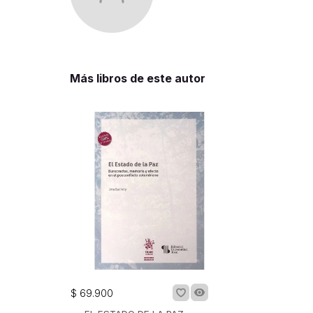
Más libros de este autor
Los lectores también
$
69
.
900