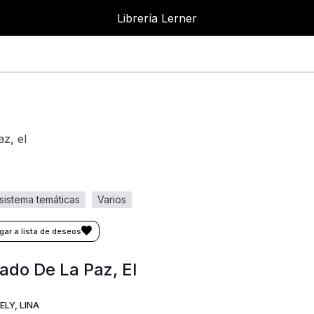
Librería Lerner
az, el
l sistema temáticas
varios
ado De La Paz, El
LY, LINA