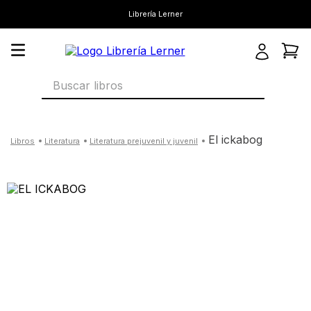
Librería Lerner
Buscar libros
el ickabog
literatura
literatura prejuvenil y juvenil