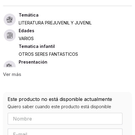
LITERATURA PREJUVENIL Y JUVENIL
Edades
VARIOS
Tematica infantil
OTROS SERES FANTASTICOS
Presentación
RÚSTICA
300
ISBN
Este producto no está disponible actualmente
9789585277380
Quiero saber cuando este producto está disponible
Editorial
SALAMANDRA
Año de publicación
2020