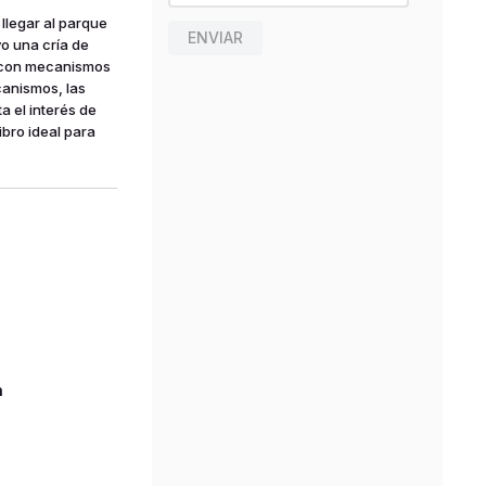
 llegar al parque
ENVIAR
vo una cría de
ro con mecanismos
ecanismos, las
a el interés de
ibro ideal para
n