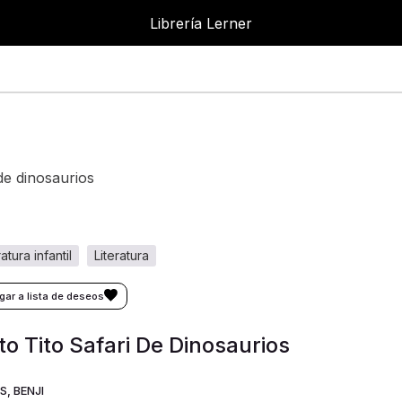
Librería Lerner
i de dinosaurios
eratura infantil
literatura
to Tito Safari De Dinosaurios
S, BENJI