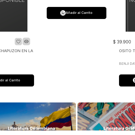
$
39
.
900
$
39
.
900
 CHAPUZON EN LA
OSITO TITO VAMOS EN
OSITO 
BARCO
BENJI DAVIES
BENJI DA
ir al Carrito
Añadir al Carrito