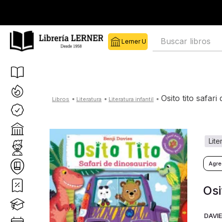
Buscar libros
osito tito safar
literatura
literatura infantil
lit
Osi
DAVIE