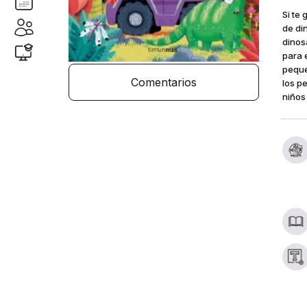
Si te 
de di
dinos
para e
peque
Comentarios
los p
niños 