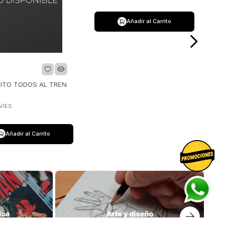
$
39
.
900
TITO TODOS AL TREN
OSITO TITO UN DIA EN EL
JARDIN
VIES
BENJI DAVIES
Añadir al Carrito
Añadir al Carrito