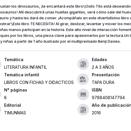
gustan los dinosaurios, ¡te encantará este libro!¡Osito Tito está deseando
nosaurios! Allí descubrirá unas huellas gigantes, verá cómo sale del hue
aurio y hasta les dará de comer. ¡Acompáñalo en este divertidísimo lib
stirar!¡Este libro TE NECESITA! Al girar, deslizar, levantar y mover los m
ñas manos participan en la historia. Este alto nivel de interacción foment
eques por los libros, una pieza clave para apasionarlos por la lectura.Un l
y niñas a partir de 1 año ilustrado por el multipremiado Benji Davies.
Edades
LITERATURA INFANTIL
2 A 3 AÑOS
Tematica infantil
Presentación
LIBROS CON FICHAS Y DIDACTICOS
TAPA DURA
ISBN
8
9788408147794
Editorial
Año de publicació
TIMUNMAS
2016