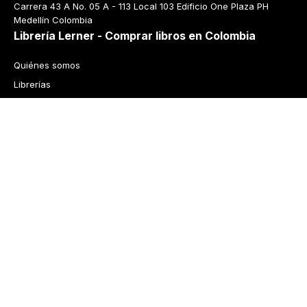
Carrera 43 A No. 05 A - 113 Local 103 Edificio One Plaza PH 
Medellín Colombia
Librería Lerner - Comprar libros en Colombia
Quiénes somos
Librerías
Cursos
Bonos
Preguntas frecuentes
Política de cambios y devoluciones
Tecnología
Términos y condiciones
Política de privacidad
© 2026 Librería Lerner. Derechos reservados