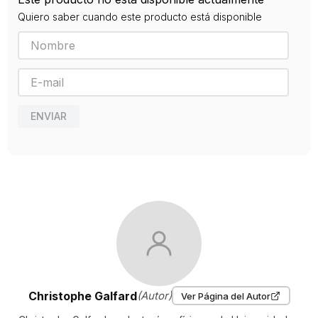
9788416290628
Quiero saber cuando este producto está disponible
Editorial
BLACKIE BOOKS
Año de publicación
2017
ENVIAR
Christophe Galfard
(Autor)
Ver Página del Autor