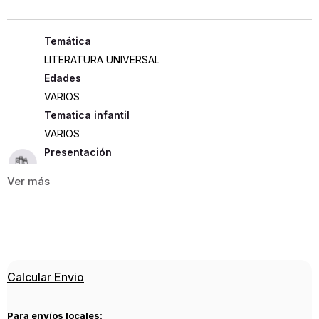
LITERATURA UNIVERSAL
Edades
VARIOS
Tematica infantil
VARIOS
Presentación
TAPA DURA
1195
ISBN
9788466657662
Editorial
Calcular Envio
NOVA
Año de publicación
Para envíos locales:
2025