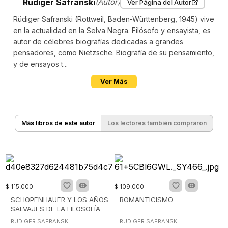
Rudiger Safranski
(Autor)
Ver Página del Autor
Rüdiger Safranski (Rottweil, Baden-Württenberg, 1945) vive
en la actualidad en la Selva Negra. Filósofo y ensayista, es
autor de célebres biografías dedicadas a grandes
pensadores, como Nietzsche. Biografía de su pensamiento,
y de ensayos t...
Ver Más
Más libros de este autor
Los lectores también compraron
$
115
.
000
$
109
.
000
SCHOPENHAUER Y LOS AÑOS
ROMANTICISMO
SALVAJES DE LA FILOSOFÍA
RUDIGER SAFRANSKI
RUDIGER SAFRANSKI