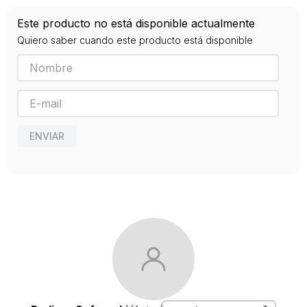
ISBN
Este producto no está disponible actualmente
9788490661475
Quiero saber cuando este producto está disponible
Editorial
AUSTRAL
Año de publicación
2015
Traductor
Raúl Gabás
ENVIAR