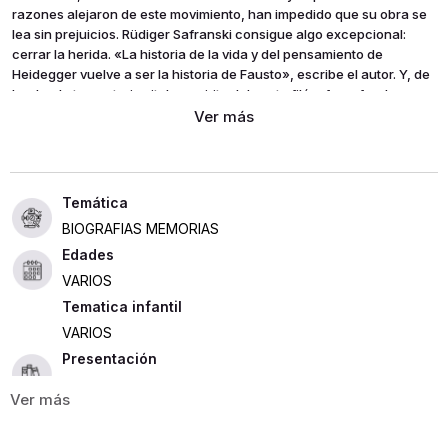
razones alejaron de este movimiento, han impedido que su obra se
lea sin prejuicios. Rüdiger Safranski consigue algo excepcional:
cerrar la herida. «La historia de la vida y del pensamiento de
Heidegger vuelve a ser la historia de Fausto», escribe el autor. Y, de
hecho, la trayectoria vital y espiritual de este filósofo se funde con
la fáustica y abismal historia del siglo xx. Así pues, Safranski no sólo
sigue los pasos de la vida y la obra de Heidegger, sino que guía al
lector por la epopeya filosófica e histórica de una época crucial.
BIOGRAFIAS MEMORIAS
Edades
VARIOS
Tematica infantil
VARIOS
Presentación
RUSTICA
544