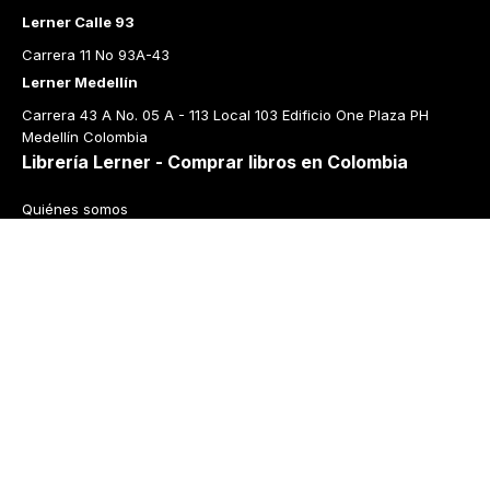
Lerner Calle 93
Carrera 11 No 93A-43
Lerner Medellín
Carrera 43 A No. 05 A - 113 Local 103 Edificio One Plaza PH 
Medellín Colombia
Librería Lerner - Comprar libros en Colombia
Quiénes somos
Librerías
Cursos
Bonos
Preguntas frecuentes
Política de cambios y devoluciones