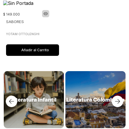
$
149
.
000
SABORES
YOTAM OTTOLENGHI
Añadir al Carrito