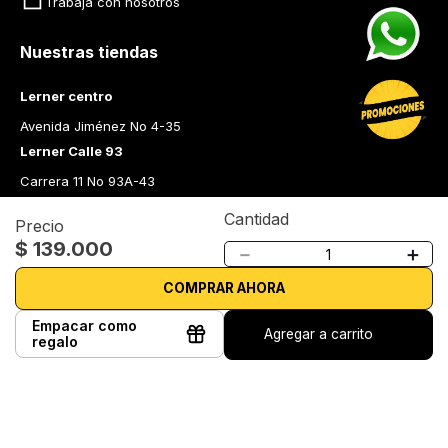
Trabaja con nosotros
Nuestras tiendas
Lerner centro
Avenida Jiménez No 4-35
Lerner Calle 93
Carrera 11 No 93A-43
Lerner Medellín
Cantidad
Precio
Carrera 43 A No. 05 A - 113 Local 103 Edificio One Plaza PH 
$
139
.
000
－
＋
Medellín Colombia
Librería Lerner - Comprar libros en Colombia
COMPRAR AHORA
Quiénes somos
Empacar como
Agregar a carrito
regalo
Librerías
Cursos
Bonos
Preguntas frecuentes