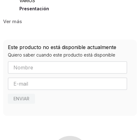
VARIOS
Presentación
RUSTICA
858
ISBN
Este producto no está disponible actualmente
9788490321287
Quiero saber cuando este producto está disponible
Editorial
DEBOLSILLO
Año de publicación
2019
ENVIAR