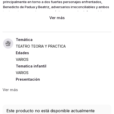
principalmente en torno a dos fuertes personajes enfrentados,
Benedicto de Padua y Beatriz, adversarios irreconciliables y ambos
tan ingeniosos, mordaces y sarcásticos como desdeñosos del amor.
A lomos de una trama animada por los equívocos, las traiciones y
los imprevistos, los enemigos jurados acaban sin embargo, para su
propia sorpresa, en aquel lugar a donde se prometieron nunca ir a
parar y, lo que es más, en la compañía para ellos más
insospechada.
TEATRO TEORIA Y PRACTICA
Edades
VARIOS
Tematica infantil
VARIOS
Presentación
RUSTICA
192
ISBN
Este producto no está disponible actualmente
9788420608945