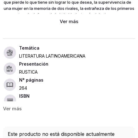
que pierde lo que tiene sin lograr lo que desea, la supervivencia de
una mujer en la memoria de dos rivales, la extrañeza de los primeros
encuentros, la defensa de la intimidad a través del crimen, una
frase que arruina una situación largo tiempo esperada, o la
hibernación casual de dos amantes enemistados que se reconcilian
cien años después.
LITERATURA LATINOAMERICANA
Presentación
RUSTICA
264
ISBN
9788420673622
Editorial
ALIANZA
Año de publicación
Este producto no está disponible actualmente
2012