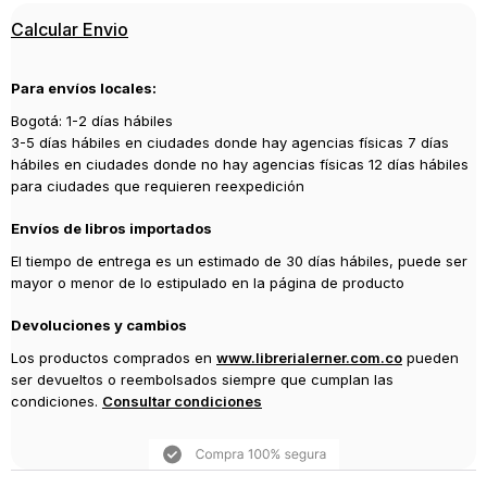
Editorial
Calcular Envio
SIRUELA
Año de publicación
Para envíos locales:
2019
Bogotá: 1-2 días hábiles
Traductor
3-5 días hábiles en ciudades donde hay agencias físicas 7 días
MAITE JIMÉNEZ PÉREZ
hábiles en ciudades donde no hay agencias físicas 12 días hábiles
para ciudades que requieren reexpedición
Envíos de libros importados
El tiempo de entrega es un estimado de 30 días hábiles, puede ser
mayor o menor de lo estipulado en la página de producto
Devoluciones y cambios
Los productos comprados en
www.librerialerner.com.co
pueden
ser devueltos o reembolsados siempre que cumplan las
condiciones.
Consultar condiciones