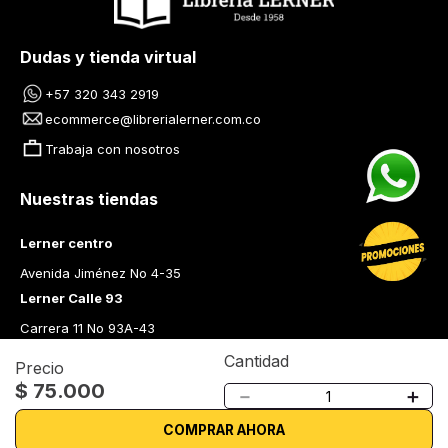
Dudas y tienda virtual
+57 320 343 2919
ecommerce@librerialerner.com.co
Trabaja con nosotros
Nuestras tiendas
Lerner centro
Avenida Jiménez No 4-35
Lerner Calle 93
Carrera 11 No 93A-43
Lerner Medellín
Cantidad
Precio
Carrera 43 A No. 05 A - 113 Local 103 Edificio One Plaza PH 
$
75
.
000
－
＋
Medellín Colombia
Librería Lerner - Comprar libros en Colombia
COMPRAR AHORA