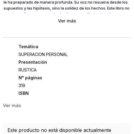
le ha preparado de manera profunda. Su voz no resuena desde los
supuestos y las hipótesis, sino la solidez de los hechos. Este libro no
acepta resúmenes, no pretende elevar una pila de ejemplares
devorados, no contiene claves ocultas. En sus páginas no hallarás
un manual de procedimientos ni un texto académico.
Inquebrantables es una aventura que pondrá en tu mano la puma de
la que saldrán los mejores capítulos de tu vida; es el libro que tú
escribirás junto a Daniel Habif.
SUPERACION PERSONAL
Presentación
RUSTICA
319
ISBN
9786078589753
Editorial
HARPER COLLINS
Año de publicación
Este producto no está disponible actualmente
2019