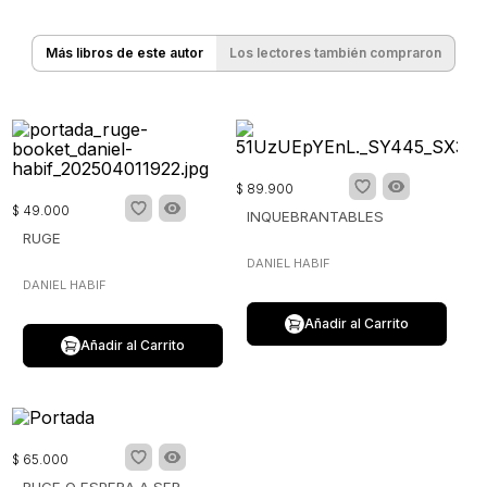
Más libros de este autor
Los lectores también compraron
$
89
.
900
$
49
.
000
INQUEBRANTABLES
RUGE
DANIEL HABIF
DANIEL HABIF
Añadir al Carrito
Añadir al Carrito
$
65
.
000