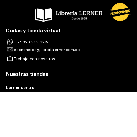
Dudas y tienda virtual
+57 320 343 2919
ecommerce@librerialerner.com.co
Trabaja con nosotros
Nuestras tiendas
Lerner centro
Avenida Jiménez No 4-35
Lerner Calle 93
Carrera 11 No 93A-43
Lerner Medellín
Carrera 43 A No. 05 A - 113 Local 103 Edificio One Plaza PH 
Medellín Colombia