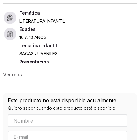
LITERATURA INFANTIL
Edades
10 A 13 AÑOS
Tematica infantil
SAGAS JUVENILES
Presentación
RUSTICA
315
ISBN
Este producto no está disponible actualmente
9788498385335
Quiero saber cuando este producto está disponible
Editorial
SALAMANDRA
Año de publicación
2018