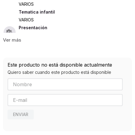
VARIOS
Tematica infantil
VARIOS
Presentación
RUSTICA
125
ISBN
Este producto no está disponible actualmente
9788433902436
Quiero saber cuando este producto está disponible
Editorial
ANAGRAMA
Año de publicación
2019
ENVIAR