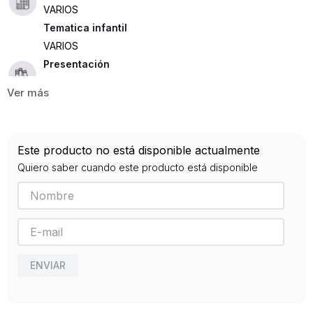
VARIOS
Tematica infantil
VARIOS
Presentación
RUSTICA
520
ISBN
Este producto no está disponible actualmente
9788494513787
Quiero saber cuando este producto está disponible
Editorial
BIBLOK BOOK EXPORT
Año de publicación
2018
ENVIAR