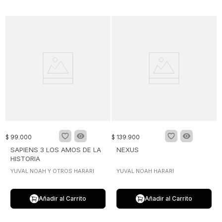
$
99
.
000
$
139
.
900
SAPIENS 3 LOS AMOS DE LA
NEXUS
HISTORIA
YUVAL NOAH Y OTROS HARARI
YUVAL NOAH HARARI
Añadir al Carrito
Añadir al Carrito