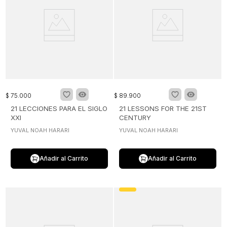
$
75
.
000
$
89
.
900
21 LECCIONES PARA EL SIGLO
21 LESSONS FOR THE 21ST
XXI
CENTURY
YUVAL NOAH HARARI
YUVAL NOAH HARARI
Añadir al Carrito
Añadir al Carrito