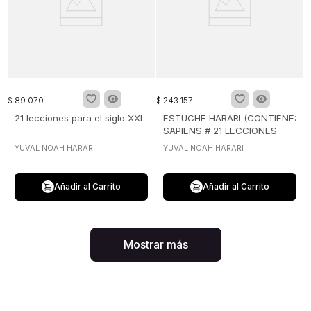
$
89
.
070
$
243
.
157
21 lecciones para el siglo XXI
ESTUCHE HARARI (CONTIENE:
SAPIENS # 21 LECCIONES
PARA EL SIGLO XXI / HOMO
YUVAL NOAH HARARI
YUVAL NOAH HARARI
DEUS)
Añadir al Carrito
Añadir al Carrito
Mostrar más