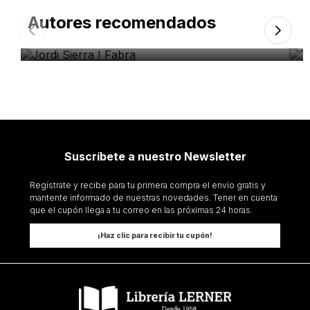
Autores recomendados
Jordi Sierra I Fabra
T
Suscríbete a nuestro Newsletter
Regístrate y recibe para tu primera compra el envío gratis y
mantente informado de nuestras novedades. Tener en cuenta
que el cupón llega a tu correo en las próximas 24 horas.
¡Haz clic para recibir tu cupón!