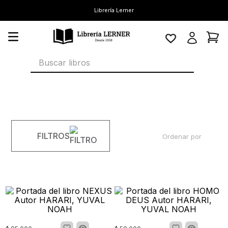
Librería Lerner
Buscar libros
FILTROS
Ordenar por