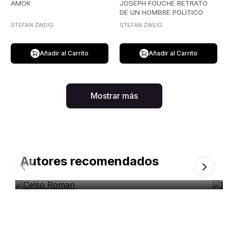
AMOK
JOSEPH FOUCHE RETRATO
DE UN HOMBRE POLITICO
STEFAN ZWEIG
STEFAN ZWEIG
Añadir al Carrito
Añadir al Carrito
Mostrar más
Autores recomendados
Celso Roman
L